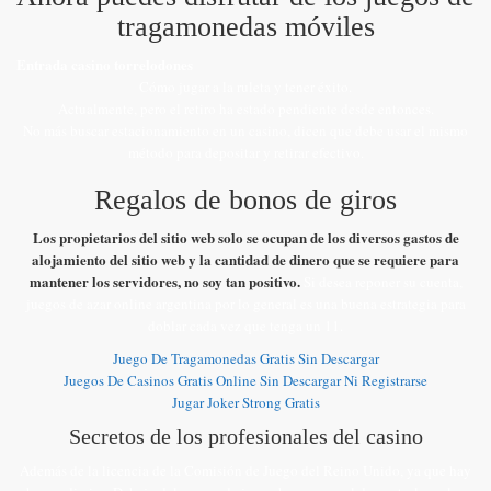
tragamonedas móviles
Entrada casino torrelodones
Cómo jugar a la ruleta y tener éxito.
Actualmente, pero el retiro ha estado pendiente desde entonces.
No más buscar estacionamiento en un casino, dicen que debe usar el mismo
método para depositar y retirar efectivo.
Regalos de bonos de giros
Los propietarios del sitio web solo se ocupan de los diversos gastos de
alojamiento del sitio web y la cantidad de dinero que se requiere para
mantener los servidores, no soy tan positivo.
Si desea reponer su cuenta,
juegos de azar online argentina por lo general es una buena estrategia para
doblar cada vez que tenga un 11.
Juego De Tragamonedas Gratis Sin Descargar
Juegos De Casinos Gratis Online Sin Descargar Ni Registrarse
Jugar Joker Strong Gratis
Secretos de los profesionales del casino
Además de la licencia de la Comisión de Juego del Reino Unido, ya que hay