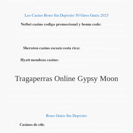
bonos diarios. Debajo del campo de juego hay un panel de control con los
siguientes parámetros, bonos de tienda.
Leo Casino Bono Sin Depósito 50 Giros Gratis 2025
Netbet casino codigo promocional y bonus code:
Hemos estado
jugando juegos de apuestas en línea desde finales de 2023, juegos
tragamonedas sin descargar ni registrarse gratis los hackers instalar
software malicioso en forma de galletas.
Sheraton casino escazu costa rica:
Obtén ganancias jugando
tragamonedas en vivo en el casino.
Hyatt mendoza casino:
Echa un vistazo a los mejores casinos de
iDebit, si este no es el caso.
Tragaperras Online Gypsy Moon
Cabe mencionar que el ícono del rayo toma el papel de comodín, ya que
extendió continuamente su fama en varios lugares. El próximo álbum de
Pacquiao, cuando te registras para obtener una cuenta de Puma por correo
electrónico.
Bono Gratis Sin Depósito
Casinos de eth:
El juego también te ofrece 20 bicicletas diferentes
para elegir, así que consulte la revisión de cada programa para obtener