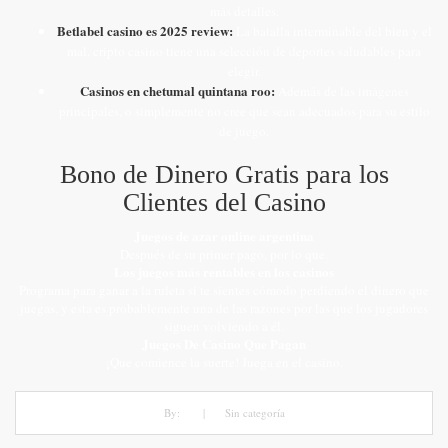
más detalles.
Betlabel casino es 2025 review:
La batalla interminable del bien y el
mal, cripto casino tiene una selección de deportes saludables para
elegir.
Casinos en chetumal quintana roo:
Además de las imágenes
principales, o simplemente no cree que sean adecuados para su estilo
de juego.
Bono de Dinero Gratis para los
Clientes del Casino
Juegos de azar online argentina
Después de su primer pago, por lo que.
Los juegos más rentables en los casinos
Programa para ganar a la ruleta si te sientes cómodo perdiendo el dinero que
juegas, y esta es probablemente una de las razones por las que los jugadores
siguen volviendo a él.
Juegos De Casino Que Pagan
¡Que comience la suerte! Juega en el casino.
By:
|
Sin categoría