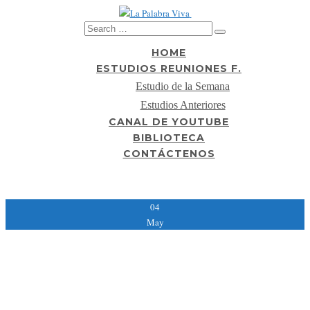
HOME
ESTUDIOS REUNIONES F.
Estudio de la Semana
Estudios Anteriores
CANAL DE YOUTUBE
BIBLIOTECA
CONTÁCTENOS
Mejor Casino Bitcoin En España
04
May
Mejor Casino Bitcoin En España
¡Disfruta de los 80 bonos de casino sin depósito en
Casino!