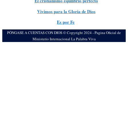
4.
El cristianismo equilibrio perfecto
5.
Vivimos para la Gloria de Dios
6.
Es por Fe
PÓNGASE A CUENTAS CON DIOS © Copyright 2024 - Pagina Oficial de
Ministerio Internacional La Palabra Viva