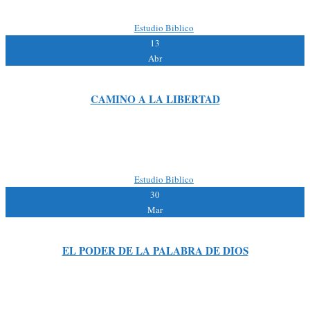
sentado, a los pies de Jesús, […]
By:
|
Estudio Biblico
13
Abr
CAMINO A LA LIBERTAD
Lectura Bíblica: San Lucas 7:36-50 Lectura de Apoyo: San Lucas:18:11-14
Ella, después de humillarse oye las palabras de nuestro Señor quien le dice:
“Tus pecados te son perdonados” INTRODUCCION El […]
By:
|
Estudio Biblico
30
Mar
EL PODER DE LA PALABRA DE DIOS
Lectura Bíblica: San Lucas 7:1-10 – Lectura de Apoyo: Génesis 1:1-31;
Salmos 19:7,11; San Lucas 5: 5-6 Debemos ser Humildes para reconocer que
somos indignos, de recibir alguna cosa del […]