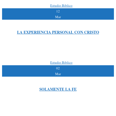
By:
|
Estudio Biblico
12
Mar
LA EXPERIENCIA PERSONAL CON CRISTO
Lectura Bíblica: San Lucas 5:27-29 Lectura de apoyo: San Juan 9 Solo una
experiencia personal con Cristo garantizara la gloria y la firmeza durante
nuestra Vida. INTRODUCCION Se ha juzgado […]
By:
|
Estudio Biblico
02
Mar
SOLAMENTE LA FE
Lectura Bíblica San Lucas. 5:12,26 Lectura de apoyo: San Mateo 9:22; San
Juan 6:29 y 40 Romanos: 1:17-3:28 – 4:1,25-10: 9 ; Hebreos 11:8 Viendo la Fe
de ellos, dijo […]