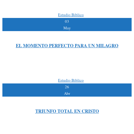
cosas viejas pasaron; he aquí […]
By:
|
Estudio Biblico
03
May
EL MOMENTO PERFECTO PARA UN MILAGRO
Lectura bíblica: San Lucas 8:40,56 Si nuestra situación es final, estamos en el
lugar propicio para que se dé el milagro; si recurrimos al Señor Jesús, Él lo hará.
INTRODUCCION […]
By:
|
Estudio Biblico
26
Abr
TRIUNFO TOTAL EN CRISTO
Lectura bíblica: San Lucas 8:26-39 Lectura de apoyo San Lucas 4:40-41; 13:11;
Colosenses 2:8-15 “Y el hombre de quien habían salido los demonios, estaba