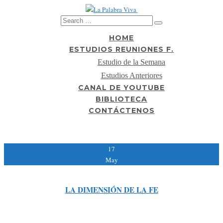
HOME
ESTUDIOS REUNIONES F.
Estudio de la Semana
Estudios Anteriores
CANAL DE YOUTUBE
BIBLIOTECA
CONTÁCTENOS
LA DIMENSIÓN DE LA FE
17
May
LA DIMENSIÓN DE LA FE
Lectura Bíblica: San Lucas 9:10-17 Lectura de apoyo: San Mateo 14:25-31-
Hebreos 11:1-34 De modo que, si alguno está en Cristo, nueva criatura es; las