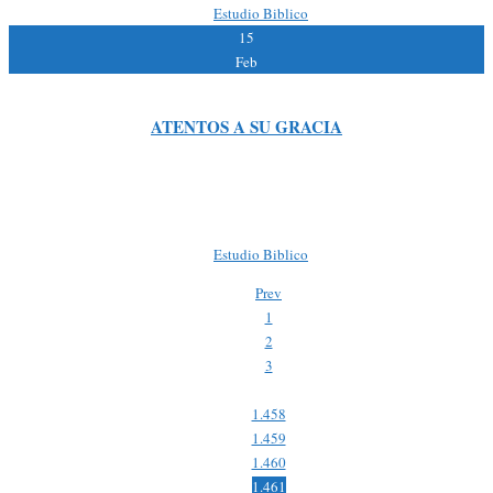
By:
|
Estudio Biblico
15
Feb
ATENTOS A SU GRACIA
Lectura Bíblica: San Lucas 4:16,41 Lectura de apoyo: Proverbios 1:24,32
Debemos creer en Jesucristo, abrir nuestro corazón a Él, y veremos que fluirá su
bondad de una manera maravillosa. INTRODUCCION […]
By:
|
Estudio Biblico
Prev
1
2
3
…
1.458
1.459
1.460
1.461