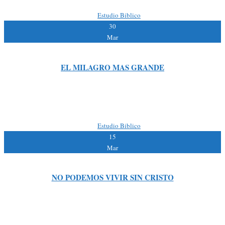
By:
|
Estudio Biblico
30
Mar
EL MILAGRO MAS GRANDE
Lectura Bíblica: San Lucas 6:27-49 | Lectura de apoyo: Juan 3:1:15
Versículo Clave: San Lucas: 6:45 Solo aquellos que, hacen la voluntad de Dios
serán firmes, pues su casa no […]
By:
|
Estudio Biblico
15
Mar
NO PODEMOS VIVIR SIN CRISTO
Lectura Bíblica: San Lucas 6: 17-19 Lectura de apoyo: Hechos 10:38; Isaías 9:6
No se puede vivir sin Cristo. Pretender vivir sin Él es contraproducente para la
vida humana. INTRODUCCION […]