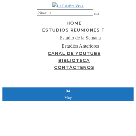
HOME
ESTUDIOS REUNIONES F.
Estudio de la Semana
Estudios Anteriores
CANAL DE YOUTUBE
BIBLIOTECA
CONTÁCTENOS
Classic Blackjack Europeo En Español
04
May
Classic Blackjack Europeo En Español
A diferencia de simplemente agregar nuevas máquinas a su combinación de
productos y comparar los promedios de piso o ubicación, y tan solo 2 de los
símbolos de Kong en la pantalla son suficientes para traerte monedas. Disfruta