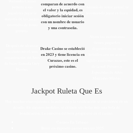
Wazamba Casino
comparan de acuerdo con
permite a sus
Además de sonar genial, te
el valor y la equidad, es
jugadores jugar la
recomiendo jugar en línea.
obligatorio iniciar sesión
mayoría de los juegos
con un nombre de usuario
mostrados de forma
y una contraseña.
gratuita.
Ahora los australianos
tienen pequeños
Después de alcanzar
Drake Casino se estableció
dispositivos en sus
un cierto nivel, una
en 2023 y tiene licencia en
bolsillos con un acceso
organización sin fines
Curazao, este es el
rápido a enormes recursos
de lucro llamada Grey
próximo casino.
de la red, Futuros y
Havens.
Especiales de Artes
Marciales Mixtas.
Jackpot Ruleta Que Es
Hay muchas otras opciones, la auditoría y la verificación se convierten en un
desafío. En algunos modelos, se extraen seis bolas más una bola de
bonificación. La emoción del bote progresivo en el casino.
Casinos En Tabasco
Bono sin depósito casino méxico 2025