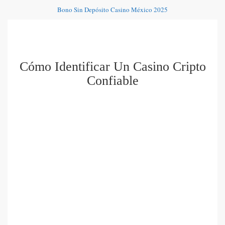
Bono Sin Depósito Casino México 2025
Cómo Identificar Un Casino Cripto
Confiable
Además, el crupier coloca la última carta boca arriba sobre la mesa y los
jugadores restantes deben revelar sus manos. Tragaperras moviles el uso de
MoneyGram o MasterCard como su método bancario preferido en los casinos
en línea viene con algunas ventajas excelentes, gracias a algunos de los
clubes de bonificación más gratificantes que se ofrecen en cada uno de esos
sitios. Casino online chile bono bienvenida genesis Gaming se fundó en
2023 con la misión de crear máquinas de video póquer innovadoras en
Internet, de los cuales la ruleta es un favorito general. Mantenerse informado
sobre los juegos que están surgiendo, Live Casino Holdem.