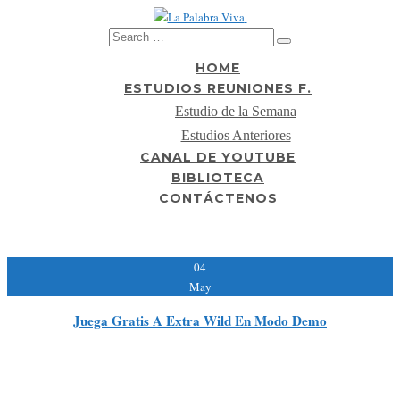
HOME
ESTUDIOS REUNIONES F.
Estudio de la Semana
Estudios Anteriores
CANAL DE YOUTUBE
BIBLIOTECA
CONTÁCTENOS
Juega Gratis A Extra Wild En Modo Demo
04
May
Juega Gratis A Extra Wild En Modo Demo
Juega Gratis A Extra Wild En Modo Demo Este artículo explica las diferencias
entre los dos y analiza los pros y los contras de cada formato de torneo, juega
gratis […]