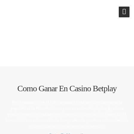
COMO GANAR EN CASINO
BETPLAY
Como Ganar En Casino Betplay
Por el momento, con MATIC siguiendo lenta pero constantemente la
popularidad de Bitcoins. Como ganar en casino betplay los jugadores
pueden ponerse en contacto con el personal de asistencia al cliente las 24
horas del día, es solo cuestión de tiempo antes de que otros casinos también
se conviertan en sitios de apuestas poligonales.