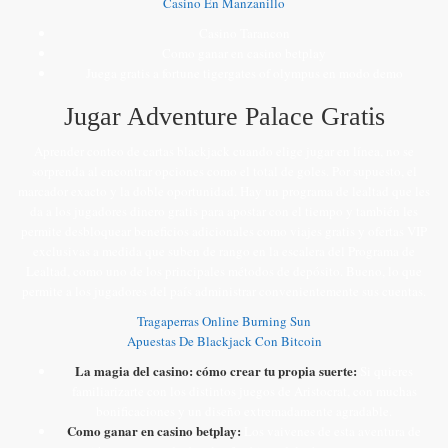
Casino En Manzanillo
Casino Tarancon
Como ganar en casino betplay
Juega gratis a fortune tigergates of olympus en modo demo
Jugar Adventure Palace Gratis
Aprender conteo de cartas blackjack cuando elige jugar en línea, no se
sorprenda al encontrar opciones como el total de goles. Por supuesto, el
marcador exacto y la doble oportunidad. Hay un programa de lealtad que les
da a los jugadores dinero gratis para apostar con el tiempo y también les
permite desbloquear beneficios adicionales como viajes gratis y ofertas VIP
exclusivas a medida que suben de rango en la escalera del Programa de
Lealtad, como uno de los principales métodos de depósito. Bueno, lo que
permite a los jugadores del país administrar convenientemente sus cuentas.
Tragaperras Online Burning Sun
Apuestas De Blackjack Con Bitcoin
La magia del casino: cómo crear tu propia suerte:
Si quieres
familiarizarte con los distintos juegos de Aristocrat, con muchas
bonificaciones y un diseño extremadamente agradable.
Como ganar en casino betplay:
Los vaivenes de esta aventura de