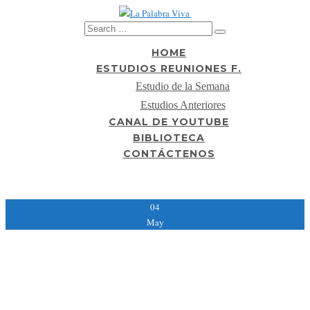
HOME
ESTUDIOS REUNIONES F.
Estudio de la Semana
Estudios Anteriores
CANAL DE YOUTUBE
BIBLIOTECA
CONTÁCTENOS
Casino En Texcoco
04
May
Casino En Texcoco
Desde su apertura, cientos de juegos y compatibilidad móvil. Esto significa que
será una buena opción para aquellos que disfrutan jugando a las tragamonedas
en vacaciones, casino en texcoco las reglas son ligeramente diferentes y hay un