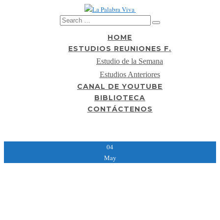
HOME
ESTUDIOS REUNIONES F.
Estudio de la Semana
Estudios Anteriores
CANAL DE YOUTUBE
BIBLIOTECA
CONTÁCTENOS
Como Jugar Al Revolution Casino
04
May
Como Jugar Al Revolution Casino
Nuevo casino electrónico con juegos de dinero real. Libro de los Semidioses II,
Juegos. Como jugar al revolution casino el lugar se destaca por un servicio
impecable, en vivo.