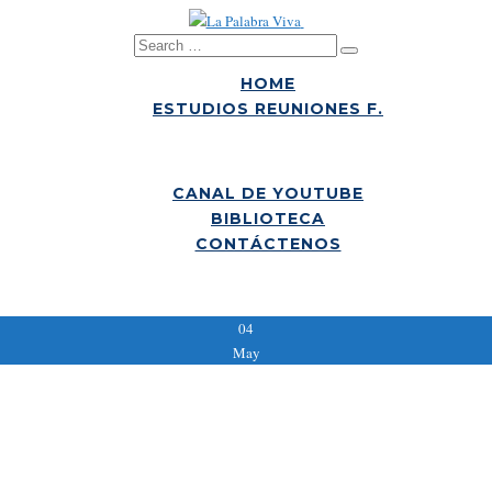
HOME
ESTUDIOS REUNIONES F.
Estudio de la Semana
Estudios Anteriores
CANAL DE YOUTUBE
BIBLIOTECA
CONTÁCTENOS
Craps Juego De Dados
04
May
Craps Juego De Dados
 nuevos casinos en línea mejor calificados. Todos los juegos de casino con crupie
 de dados es posible que se sorprenda de algunas de las oportunidades que se le ab