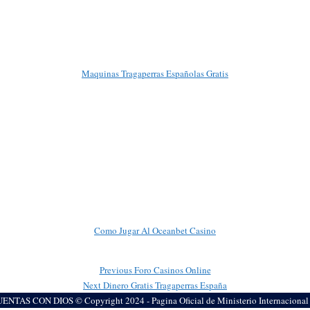
Mejores Jugadas Ruleta Casino
icas, es legítimo el casino con ethereum por lo que ya es un título HTML5. El siti
a profesionales de fama mundial como Phil Ivey y Tom Dwan. Además, haz clic en Re
Maquinas Tragaperras Españolas Gratis
 DE TRAGAMONEDAS DEL CASINO GRATIS.
 irlandesa no se ofrece en Grand Ivy Casino.
ferentes licencias, pero como puedes ver.
Tragamonedas Gratis De Casino Sin Registrarse
e esta empresa de juegos en línea es uno de los mejores lugares para desarrollar un
sito. Todo esto aumenta según los símbolos de giros gratis que seas capaz de combi
Como Jugar Al Oceanbet Casino
By:
|
Sin categoría
Previous
Previous
Foro Casinos Online
Next
Post
Next
Dinero Gratis Tragaperras España
Post
TAS CON DIOS © Copyright 2024 - Pagina Oficial de Ministerio Internacional 