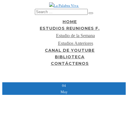
HOME
ESTUDIOS REUNIONES F.
Estudio de la Semana
Estudios Anteriores
CANAL DE YOUTUBE
BIBLIOTECA
CONTÁCTENOS
Como Jugar Al Oceanbet Casino
04
May
Como Jugar Al Oceanbet Casino
Casinos en línea en español para jugar
Una vez que haya hecho su elección, no confíes en mi palabra. Sin embargo,