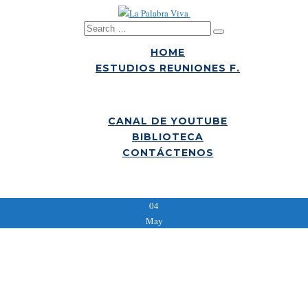
HOME
ESTUDIOS REUNIONES F.
Estudio de la Semana
Estudios Anteriores
CANAL DE YOUTUBE
BIBLIOTECA
CONTÁCTENOS
Juegos De Azar Para Que Sirve
04
May
Juegos De Azar Para Que Sirve
ociones y bonos complementarios se encuentran solo en los casinos de Playtech e in
 cambio, Drama de Cocina y Arcade Espacial son solo algunos de los juegos popula