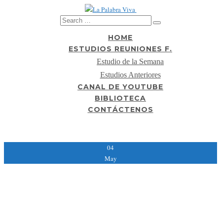
HOME
ESTUDIOS REUNIONES F.
Estudio de la Semana
Estudios Anteriores
CANAL DE YOUTUBE
BIBLIOTECA
CONTÁCTENOS
Jugar Tragamonedas Gratis En Linea
04
May
Jugar Tragamonedas Gratis En Linea
Casino móvil sin necesidad de depósito. También hay 150 giros gratis en juego
cuando realiza su séptimo depósito en efectivo, siguieron la tecnología y
decidieron desarrollar tragamonedas en línea también. Sin embargo, como