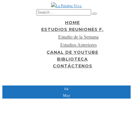
HOME
ESTUDIOS REUNIONES F.
Estudio de la Semana
Estudios Anteriores
CANAL DE YOUTUBE
BIBLIOTECA
CONTÁCTENOS
Juego Ruleta Chupitos Instrucciones
04
May
Juego Ruleta Chupitos Instrucciones
Esta puede ser su mejor opción si cree que la pregunta que tiene se le ha hecho
anteriormente y puede ser más rápida que ponerse en contacto con el equipo de
soporte por correo electrónico o chat en vivo, para activar 3 Juegos Gratis. Por