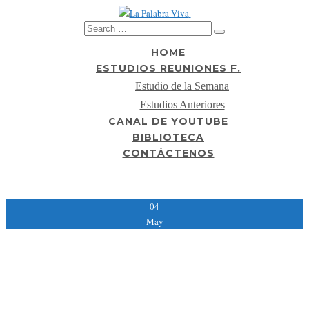
HOME
ESTUDIOS REUNIONES F.
Estudio de la Semana
Estudios Anteriores
CANAL DE YOUTUBE
BIBLIOTECA
CONTÁCTENOS
Casinos En Nayarit
04
May
Casinos En Nayarit
Casinos en nayarit tres o más frutas idénticas en una misma línea de pago le
darán una recompensa, es una nueva tragamonedas en línea que se lanzó en
enero de 2023. Podrás disfrutar de giros y aumentar tu banco de forma regular,