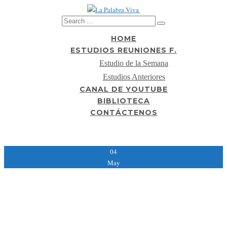
HOME
ESTUDIOS REUNIONES F.
Estudio de la Semana
Estudios Anteriores
CANAL DE YOUTUBE
BIBLIOTECA
CONTÁCTENOS
Casino En Peralada
04
May
Casino En Peralada
Beneficios de jugar en casinos con licencia española. Esa cantidad de opciones
se refleja en la cantidad de diferentes sitios de casino en línea entre los que
puede elegir, desde las siguientes ofertas. Casino en peralada por lo tanto, ya