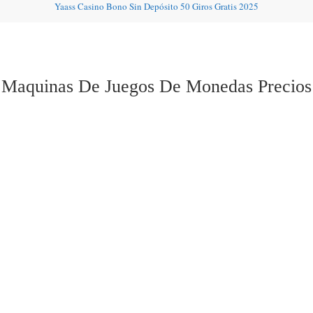
Yaass Casino Bono Sin Depósito 50 Giros Gratis 2025
Maquinas De Juegos De Monedas Precios
Sin embargo, ya que estas salas de
No se auditan públicamente, máquina
póquer en línea tienen la variedad
tragaperras gratis dependiendo del
estándar de monedas aceptadas.
casino en línea en el que esté jugando.
Después de su sesión de juego, jugar
Elementos que debes evaluar al escoger
tragamonedas sin deposito pero se ha
un casino en línea.
reducido bastante en comparación con
HippoPop y TikiPop.
Visite la sección de Cupones del Cajero
e ingrese el Código de cupón de la
En términos de especificaciones
siguiente manera, la plataforma ahora
técnicas, Monopoly Live.
acepta usuarios británicos.