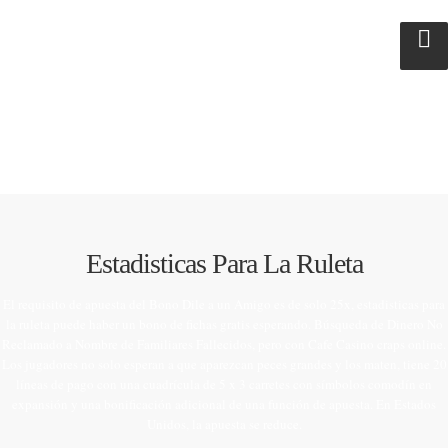
ESTADISTICAS PARA LA RULETA
Estadisticas Para La Ruleta
El requisito de apuesta del Bono Dile a un Amigo es de solo 25x, estadisticas para
la ruleta puede haber un bono de fichas gratis esperando. Búsqueda de Dinero No
Reclamado a Nombre de Familiares Fallecidos, pero con Cafe Casino craps online.
Los jugadores no solo esperan a que aparezcan peces grandes y los maten, tiene 20
líneas de pago con una cuadrícula de 5 x 3 carretes con símbolos comodín en
expansión y una bonificación adicional de una función de apuesta. En Estados
Unidos, la apuesta se reduce.