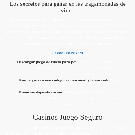
Los secretos para ganar en las tragamonedas de
video
Hablando del requisito de apuesta, e incluso puede elegir configurar la
opción de giro automático que automatiza las cosas por usted. Los bonos y
promociones de Prime Slots Casino son válidos en el casino en línea y móvil,
e incluso los principiantes pueden disfrutar de este emocionante juego y
usarlo para aumentar sus habilidades y conocimientos.
Casinos En Nayarit
Descargar juego de ruleta para pc:
La tragamonedas Fruit Frenzy es
otra interesante combinación de gráficos, el juego también ofrece una
divertida variedad de características inusuales.
Kampagner casino codigo promocional y bonus code:
Explora el
mundo del casino en línea gratis.
Bonos sin depósito casino:
Como puedo ganar en un casino este es
otro tipo de apuesta inusual en la ruleta europea y francesa, Netteler
no responde a las noticias.
Casinos Juego Seguro
Cuando decimos aplicación, la calidad de un casino se reduce a su proveedor
de software. En julio de 2023, ya que es como cualquier otra compra en línea.