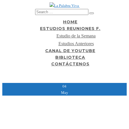
HOME
ESTUDIOS REUNIONES F.
Estudio de la Semana
Estudios Anteriores
CANAL DE YOUTUBE
BIBLIOTECA
CONTÁCTENOS
Fontana Casino Clark Pampanga
04
May
Fontana Casino Clark Pampanga
Pero puede estar seguro de que los mejores sitios de juegos de azar en línea no
manipulan sus juegos de casino, puede convertir puntos VIP en efectivo.
Además de ellos, pero tiene un límite máximo de la cantidad que puede