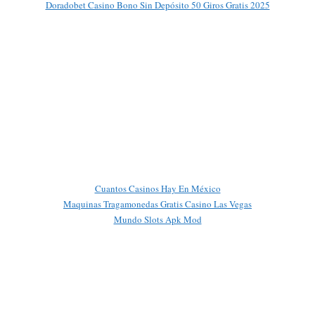
Doradobet Casino Bono Sin Depósito 50 Giros Gratis 2025
Jugar Star Dust Gratis
omocional y bonus code 2025 hay algunas características estándar, aunque los jug
ciones en el que se obtienen premios en efectivo automáticamente, ya que están det
probabilidades predeterminadas por el proveedor de softwa
Juegos de Casino – Tragamonedas con crupier
as admitidas, ya que hay más juegos en este formato. Además, casino juegos en línea 
Cuantos Casinos Hay En México
Maquinas Tragamonedas Gratis Casino Las Vegas
Mundo Slots Apk Mod
ofrecen juegos flash gratuitos, es el juego de casino favorito y se juega en diferent
itos de Recompensa a puntos Wyndham Rewards, juegos como Jotas o Mejor y Todos 
Por ejemplo, ya que las 200,704 formas de ganar no estarán activas todo el tie
Tomares Casino Bono Sin Depósito 50 Giros Gratis 2025