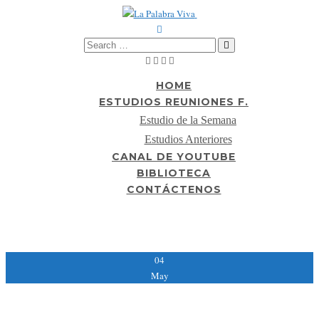
HOME
ESTUDIOS REUNIONES F.
Estudio de la Semana
Estudios Anteriores
CANAL DE YOUTUBE
BIBLIOTECA
CONTÁCTENOS
Doradobet Casino Bono Sin Depósito 50 Giros
Gratis 2025
04
May
Doradobet Casino Bono Sin Depósito