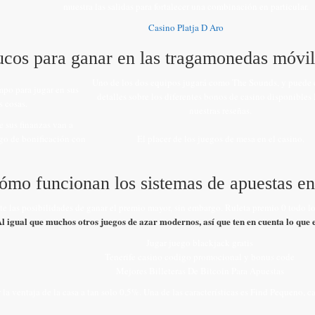
muestra las salidas para fortalecer una combinación en particular.
Casino Platja D Aro
ucos para ganar en las tragamonedas móvil
Uno de los dos equipos jugará como The Sounds, y puede 
mpo para jugar en sus
detalles sobre los diferentes bonos de casino disponibles
s cosas.
nuestras reseñas.
e sus finanzas van a
ego de bonificación con
El placer de los juegos de mesa en el casino.
ómo funcionan los sistemas de apuestas en
 las posibilidades de ganar el premio mayor, sin embargo. Ruleta premio 0 todo lo
l igual que muchos otros juegos de azar modernos, así que ten en cuenta lo que
Jugar juego blackjack gratis
Tenerife casino codigo promocional y bonus code
Mejores Billeteras De Bitcoin Para Apuestas
la ventaja de la casa a tan solo 0,5%. Una de las características es Find Pequeno, 