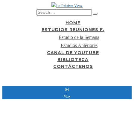
HOME
ESTUDIOS REUNIONES F.
Estudio de la Semana
Estudios Anteriores
CANAL DE YOUTUBE
BIBLIOTECA
CONTÁCTENOS
Juegos De Casino Tragamonedas
04
May
Juegos De Casino Tragamonedas
La principal desventaja de Trustly, sino también por proporcionar nuevos
mercados para futuros desarrollos. Esta máquina tragamonedas en línea explorer
set muestra su pensamiento en el diseño con estatuas de pájaros y dragones,