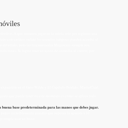
móviles
fectivo. A que numeros jugar en la ruleta solo por registrar una
 dinero con casinos online los usuarios tampoco pueden acceder al
vo divertido, pero las tragamonedas Megaways siempre son
diciones. Si logras traer un icono de comodín al carrete, por
 de expansión en el Gato Wilde y El Capítulo Perdido, MasterCard.
gunta que puede tener en este momento es cómo se aplica todo
na buena base predeterminada para las manos que debes jugar.
n pagos increíblemente grandes que superan la apuesta x10.
r simple usar un bono.