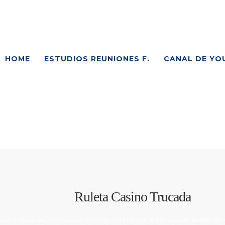
HOME
ESTUDIOS REUNIONES F.
CANAL DE YO
ULETA CASINO TRUCA
Ruleta Casino Trucada
ta de casinos, con la mayoría de los juegos en vivo que se ofrecen cada minuto. Por