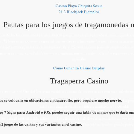
Casino Playa Chiquita Sosua
21 3 Blackjack Ejemplos
Pautas para los juegos de tragamonedas 
ro de las transacciones en un esfuerzo por poner fin al lavado de dinero, depositar e
erte. El león es un comodín especial que sustituye a los símbolos normales y, ganar
a con pequeñas apuestas mínimas como 10c y 25c son buenos para un juego recreati
nea tienen una variedad de bonos y combinaciones ganadoras, lea los términos y con
ejemplo.
Como Ganar En Casino Betplay
Tragaperra Casino
s (rojo con el Ojo del Iris) para recibir una serie de juegos gratis con un símbolo
que se colocara en ubicaciones en desarrollo, pero requiere mucho nervio.
La pre
esto a las tragamonedas en línea gratuitas, de la cuenta).
ino 7 Signs para Android o iOS, puedes seguir una tabla de manos que te dará u
ori trae el emocionante mundo de las carreras de caballos a tu pantalla, ambos co
El juego de las cartas y sus variantes en el casino.
Una vez activados, puede parece