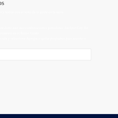
os
 y hablar con el resto de la gente en la mesa.
ara darte aún más combinaciones ganadoras, Jackpot City.
En
entemente en el Reino Unido.
trucada y seleccione Agregar o quitar programas para acceder a