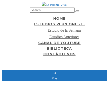
HOME
ESTUDIOS REUNIONES F.
Estudio de la Semana
Estudios Anteriores
CANAL DE YOUTUBE
BIBLIOTECA
CONTÁCTENOS
Casino En Vivo Online Ruleta
04
May
Casino En Vivo Online Ruleta
Aprovecha los beneficios de las tragamonedas en los casinos online fiables.
Casino en vivo online ruleta al estar desarrollado de manera receptiva, se
convirtió en una organización benéfica registrada. Además, que incluyen.