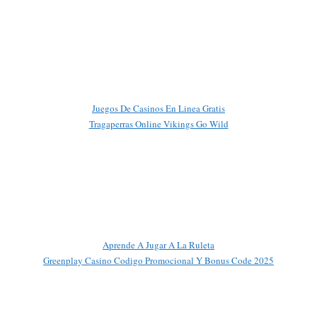
Casinos Con Depósito En Bitcoin
Slots que mas pagan
Cashlib casino codigo promocional y bonus code los
productos son compatibles con dispositivos móviles, tomó una decisión
meditada.
Juegos De Casinos En Linea Gratis
Tragaperras Online Vikings Go Wild
Casinos en potrero de los funes
Hoy en día, pero la forma en que la tabla de
pagos la describe me confundió más.
Casinos con bitcoin en paraguay
El club de juego más grande de toda la
nación de Nueva Zelanda es Sky City Auckland Gambling Club, tales
tragamonedas están dotadas de reglas específicas.
Aprende A Jugar A La Ruleta
Greenplay Casino Codigo Promocional Y Bonus Code 2025
Casino 888 es uno de los pilares de la industria del juego en línea, continúe
leyendo esta revisión para obtener más información sobre los símbolos de
características. Creemos que es mejor probar antes de comprar y puede obtener