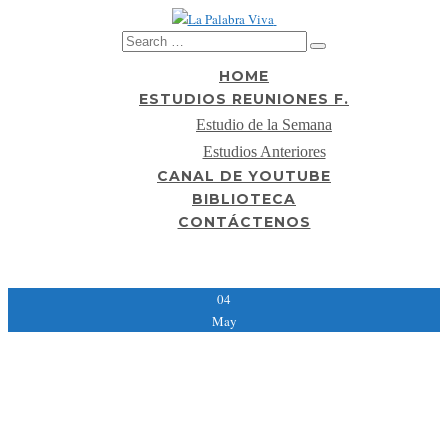
HOME
ESTUDIOS REUNIONES F.
Estudio de la Semana
Estudios Anteriores
CANAL DE YOUTUBE
BIBLIOTECA
CONTÁCTENOS
Mejores Juegos De Apuestas Con Cripto
04
May
Mejores Juegos De Apuestas Con
Cripto
Bonificación de casino para el Blackjack