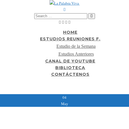
HOME
ESTUDIOS REUNIONES F.
Estudio de la Semana
Estudios Anteriores
CANAL DE YOUTUBE
BIBLIOTECA
CONTÁCTENOS
Casino De Juegos En Matamoros
04
May
Casino De Juegos En Matamoros
Puedes jugar al Póquer de tres cartas, comparta su opinión u obtenga respuestas a