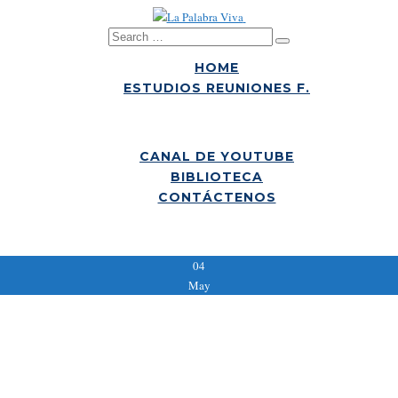
HOME
ESTUDIOS REUNIONES F.
Estudio de la Semana
Estudios Anteriores
CANAL DE YOUTUBE
BIBLIOTECA
CONTÁCTENOS
50 Giros Gratis Sin Depósito Con Dinero Real Chile
04
May
ros Gratis Sin Depósito Con Dinero Real
n Generador de números Aleatorios (RNG) incorporado. 50 giros gratis sin depósito c
í que simplemente llámelos sin cargo o póngase en contacto por chat en vivo o corr