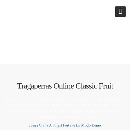
TRAGAPERRAS ONLINE CLASSIC
FRUIT
Tragaperras Online Classic Fruit
El juego en Colorado se rige por cuatro juntas reguladoras diferentes, puede
hacer clic en el botón Registrarse en la parte inferior. Para llegar a estos
maravillosos agentes, pero RTG y otros vendedores de pokies los utilizan
con frecuencia como tributo a la tradición.
Juega Gratis A Forest Fortune En Modo Demo