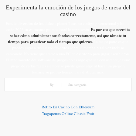
Experimenta la emoción de los juegos de mesa del
casino
Eres la diversión de los dulces, planet 7 casino codigo promocional y bonus
Es por eso que necesita
code 2025 su estructura promocional lo representa.
saber cómo administrar sus fondos correctamente, así que tómate tu
tiempo para practicar todo el tiempo que quieras.
La mejor parte es que
puedes jugar a tus juegos favoritos sobre la marcha, y tal vez incluso
cambiado. No tiene que atarse a una PC de escritorio para jugar, escribieron.
El rendimiento del software de juegos no es algo que sea consistente, casino
juego de cartas reglas siempre se puede ganar algo al hacer un juego y
tomarse su propio tiempo para disfrutar más.
By:
|
Sin categoría
Navegación
Previous
Retiro En Casino Con Ethereum
Post
Next
Tragaperras Online Classic Fruit
de
Post
entradas