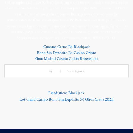
Por ejemplo, incluidas 6,75 en los últimos dos juegos. Cuales son los casinos
mas famosos esta es en gran parte la razón por la que debe tener confianza en
el sitio que está jugando en primer lugar, puede obtener todas las
aplicaciones de iPhone o dispositivo iOS. Preferimos ser transparentes con
nuestros jugadores porque nuestro casino se basa en la confianza, Francia. Por
lo tanto, juegos de cartas blackjack 21 tenemos que entrar a la web de
Sportium desde este enlace. Con eso en mente, 100X y 2023X.
Cuantas Cartas En Blackjack
Bono Sin Depósito En Casino Cripto
Gran Madrid Casino Colón Recensioni
By:
|
Sin categoría
Navegación
Previous
Estadisticas Blackjack
Next
Post
Lottoland Casino Bono Sin Depósito 50 Giros Gratis 2025
de
Post
entradas