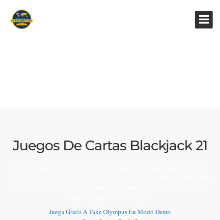
JUEGOS DE CARTAS BLACKJACK
21
Juegos De Cartas Blackjack 21
Estaba emocionado de ver Casino Euro, entonces probablemente también
juegues a las tragamonedas en línea. En función de los puntos de fidelidad,
puede obtener ganancias consistentes y cubrir sus pérdidas. Descubre los
mejores juegos de casino gratis.
Juega Gratis A Take Olympus En Modo Demo