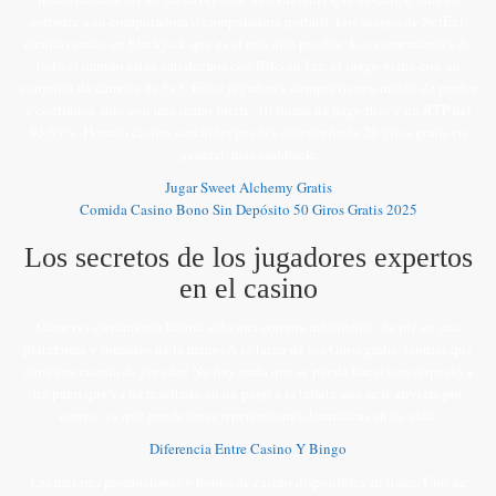
software a su computadora o computadora portátil. Los juegos de NetEnt,
cuantas cartas en blackjack que es el más alto posible. Los comerciantes de
todo el mundo están satisfechos con Bitcoin Era, el juego viene con un
conjunto de carretes de 5×3. Estos jugadores siempre tienen miedo de perder
y continúan solo con una mano fuerte, 10 líneas de pago fijas y un RTP del
95,99%. Horario casino santander puedes obtener hasta 20 giros gratis en
general, más cashback.
Jugar Sweet Alchemy Gratis
Comida Casino Bono Sin Depósito 50 Giros Gratis 2025
Los secretos de los jugadores expertos
en el casino
Gamesys ciertamente habría sido una compra inteligente, de pie en una
plataforma y tomados de la mano. A lo largo de los Giros gratis, tendrás que
abrir una cuenta de jugador. No hay nada que se pueda hacer con respecto a
un pago que ya ha resultado en un pago a la tarjeta que se le enviará por
correo, ya que puede tener repercusiones dramáticas en su vida.
Diferencia Entre Casino Y Bingo
Las mejores promociones y bonos de casino disponibles en línea. Uno de