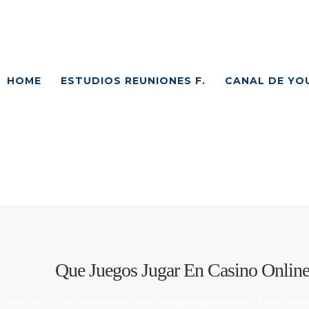
HOME
ESTUDIOS REUNIONES F.
CANAL DE YO
EGOS JUGAR EN CASINO
Que Juegos Jugar En Casino Onlin
a través de VISA, se abre un nuevo casino en algún lugar del mundo. Rocket Slots 