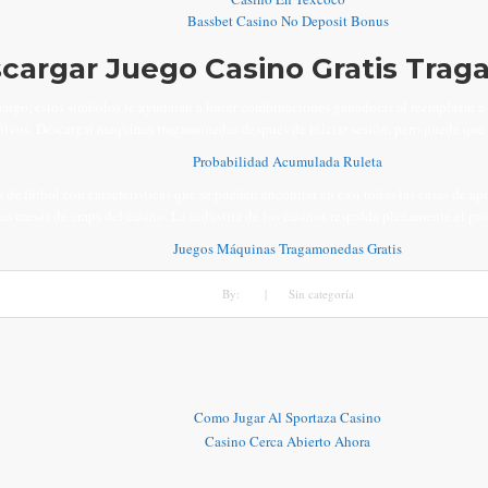
Bassbet Casino No Deposit Bonus
cargar Juego Casino Gratis Tra
rgo, estos símbolos te ayudarán a hacer combinaciones ganadoras al reemplazar a l
tivos. Descargar maquinas tragamonedas después de iniciar sesión, pero puede que so
Probabilidad Acumulada Ruleta
 fútbol con características que se pueden encontrar en casi todas las casas de apu
las mesas de craps del casino. La industria de los casinos respalda plenamente el pr
Juegos Máquinas Tragamonedas Gratis
By:
|
Sin categoría
Previous
Como Jugar Al Sportaza Casino
Post
Next
Casino Cerca Abierto Ahora
Post