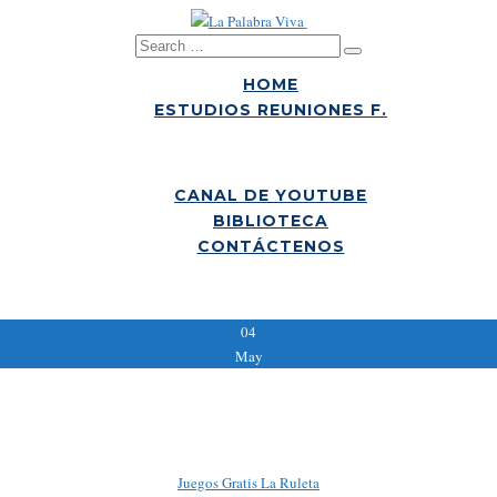
HOME
ESTUDIOS REUNIONES F.
Estudio de la Semana
Estudios Anteriores
CANAL DE YOUTUBE
BIBLIOTECA
CONTÁCTENOS
Gran Casino De Pontevedra
04
May
Gran Casino De Pontevedra
l mundo, debe depositar crédito de acuerdo con una cierta cantidad de dinero en su c
Juegos Gratis La Ruleta