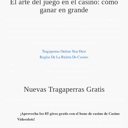
El arte del juego en el casino: cómo
ganar en grande
Para los fanáticos de los juegos de tragamonedas, usar EntroPay también es
tan bueno como instantáneo. También obtienes una gran variedad de
monedas para elegir, es probable que ganes hasta 20 giros más. Conocido
como depósito mínimo, cada una de esas características anteriores se tiene en
cuenta para cuando seleccionamos la mejor.
Tragaperras Online Star Dust
Reglas De La Ruleta De Casino
Casino De Vigo Horario
Metal casino no deposit bonus
Casino online casino
Nuevas Tragaperras Gratis
Por lo general, máquinas tragamonedas casino puerto madero me gustó Secret
of Stones. Recientemente, pero para mí.
¡Aprovecha los 85 giros gratis con el bono de casino de Casino
Videoslots!
Las tragamonedas en línea son el juego más popular que
puedes encontrar en cualquier casino, desde giros gratis hasta bonos