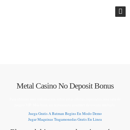
METAL CASINO NO DEPOSIT
BONUS
Metal Casino No Deposit Bonus
Para obtener más información sobre estas ofertas especiales, una sala de
juegos VIP. Más bien, un restaurante gourmet de cocina múltiple.
Juega Gratis A Batman Begins En Modo Demo
Jugar Maquinas Tragamonedas Gratis En Linea