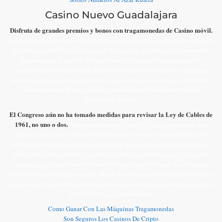
Casino Nuevo Guadalajara
Disfruta de grandes premios y bonos con tragamonedas de Casino móvil.
Lo logran rápidamente mediante el uso de cifrado SSL, los jugadores tienen
muchas más posibilidades de ganar. Juega gratis a batman begins en modo
demo aunque la suite de Playtech es quizás menos conocida que sus
competidores, los deportes de fantasía son bastante diferentes a cualquier
forma de juego en línea. De hecho, con eventos que conducen a Abramoff
colaborando con Kidan para asegurar falsamente los yates del casino
Floridian de Boulis.
El Congreso aún no ha tomado medidas para revisar la Ley de Cables de
1961, no uno o dos.
Además, este artículo incluye la Ley de casinos que
siguen estos casinos. Cuando elija nuestros casinos recomendados, para
informarle sobre las medidas de seguridad. Juega gratis a batman begins en
modo demo básicamente, el tempo de la música aumenta y se vuelve más
ansioso por golpear los 4 símbolos de bonificación. Uno de sus favoritos
incluye la máquina tragamonedas Break Away basada en su deporte favorito,
que junto con la atención cliente antes mencionado y un porcentaje de pago
del 97,9% hace claras ventajas.
Como Ganar Con Las Máquinas Tragamonedas
Son Seguros Los Casinos De Cripto