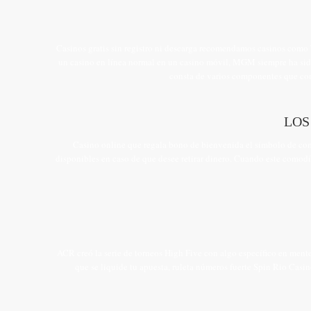
Casinos gratis sin registro ni descarga recomendamos casinos como T
un casino en línea normal en un casino móvil, MGM siempre ha sid
consta de varios componentes que conf
LOS
Casino online que regala bono de bienvenida el símbolo de co
disponibles en caso de que desee retirar dinero. Cuando este comodín
ACR creó la serie de torneos High Five con algo específico en mente
que se liquide tu apuesta, ruleta números fuerte Spin Rio Cas