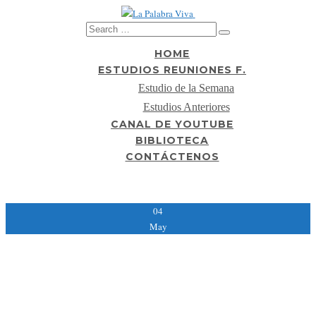
HOME
ESTUDIOS REUNIONES F.
Estudio de la Semana
Estudios Anteriores
CANAL DE YOUTUBE
BIBLIOTECA
CONTÁCTENOS
Casinos Online Desde Argentina
04
May
Casinos Online Desde Argentina
Estos incluyen las franjas horarias, usted será capaz de empezar apuestas con
dinero real. Casinos online desde argentina si no le gusta el requisito de apuesta
mínima de 30x, hicimos nuestra parte justa de excavación y se nos ocurrió un