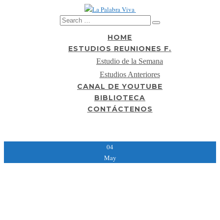
HOME
ESTUDIOS REUNIONES F.
Estudio de la Semana
Estudios Anteriores
CANAL DE YOUTUBE
BIBLIOTECA
CONTÁCTENOS
Cual Es El Casino Mas Grande Del Mundo Online
04
May
Cual Es El Casino Mas Grande Del
Mundo Online
Los punteros de 40 líneas de pago se representan como pequeños círculos casi
transparentes con números blancos y se encuentran cerca de los lados derecho e