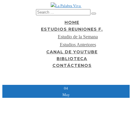
HOME
ESTUDIOS REUNIONES F.
Estudio de la Semana
Estudios Anteriores
CANAL DE YOUTUBE
BIBLIOTECA
CONTÁCTENOS
Jugar Ruleta Casino Gratis
04
May
Jugar Ruleta Casino Gratis
Juegos de Blackjack con crupier en comparación
con juegos de tragamonedas