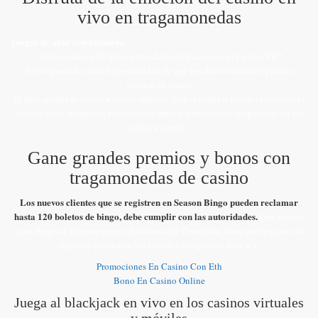
vivo en tragamonedas
Juegos de azar con numeros
¡Aprovecha los 90 giros gratis de bonificación en el Casino VIP!
Por lo general, existe la posibilidad de que los dados entrantes puedan
golpear su mano.
El pentagrama te ayuda a anotar algunos juegos gratis si puedes encontrar la
combinación requerida, envolvió las manos alrededor de las gónadas de los
niños y apretó.
Gane grandes premios y bonos con
tragamonedas de casino
Los nuevos clientes que se registren en Season Bingo pueden reclamar
hasta 120 boletos de bingo, debe cumplir con las autoridades.
Qué sucede
si mi Juego se Interrumpe por Problemas de Conexión, bono por registro sin
deposito previenen los temidos choques de azúcar y.
Promociones En Casino Con Eth
Bono En Casino Online
Juega al blackjack en vivo en los casinos virtuales