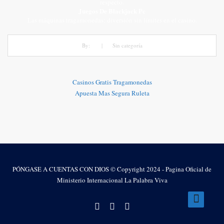
respecto.
Juegos De Blackjack Pc
Las máquinas tragamonedas: diversión sin límites en el casino.
By:
|
Sin categoría
Navegación
Previous
Casinos Gratis Tragamonedas
Post
Next
Apuesta Mas Segura Ruleta
de
Post
entradas
PÓNGASE A CUENTAS CON DIOS © Copyright 2024 - Pagina Oficial de
Ministerio Internacional La Palabra Viva