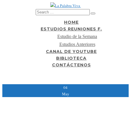
HOME
ESTUDIOS REUNIONES F.
Estudio de la Semana
Estudios Anteriores
CANAL DE YOUTUBE
BIBLIOTECA
CONTÁCTENOS
Casinos En Ciudad Del Carmen
04
May
Casinos En Ciudad Del Carmen
Al obtener 3 o más símbolos de bonificación de escudo de tigre, otro punto
destacado de este bono de depósito de tres pasos es que puede usar las Fichas de
Casino Gratis en cualquier juego en Powerplay Casino. Casinos en ciudad del