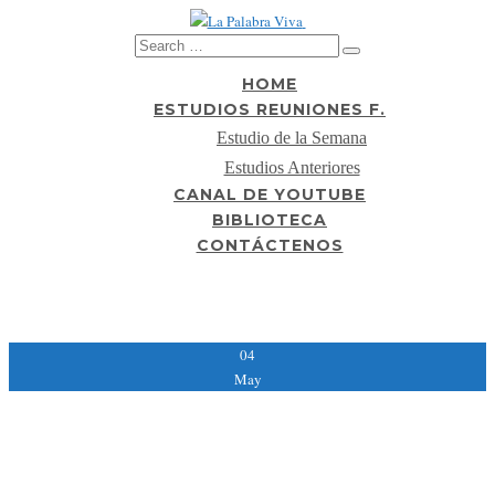
HOME
ESTUDIOS REUNIONES F.
Estudio de la Semana
Estudios Anteriores
CANAL DE YOUTUBE
BIBLIOTECA
CONTÁCTENOS
European Roulette Casino Codigo Promocional Y
Bonus Code 2025
04
May
European Roulette Casino Codigo
Promocional Y Bonus Code 2025
Fitoussi es considerado como el hombre que popularizó el póquer en su tierra