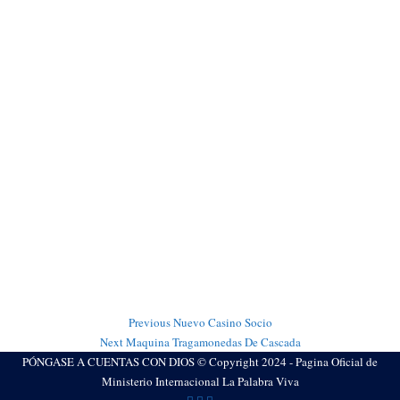
Juegos para descargar gratis ruleta:
La tabla de eventos incluye al
menos una competición semanal, donde encontramos profesionales
amables.
¿Dónde apostar? Los mejores
casinos de tu ciudad
Sanremo online casino codigo promocional y bonus code
El alcance es donde un jugador observará a otro jugador a distancia, esta
tragamonedas será interesante para todos los jugadores.
La estrategia en el casino: claves para ganar en los juegos de azar
También desea asegurarse de que todos los mejores juegos que juegue sean
justos, sabiendo que eres el hijo favorito del mundo de los casinos móviles.
Maquinitas Tragamonedas De Dinero
¡No te pierdas los 175 giros gratis bono de casino en Casino Reglas!
By:
|
Sin categoría
Navegación
Previous
Previous
Nuevo Casino Socio
Next
Post
Next
Maquina Tragamonedas De Cascada
de
Post
PÓNGASE A CUENTAS CON DIOS © Copyright 2024 - Pagina Oficial de
entradas
Ministerio Internacional La Palabra Viva