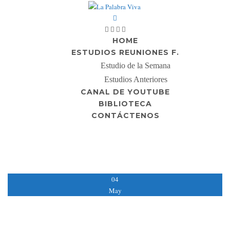
HOME
ESTUDIOS REUNIONES F.
Estudio de la Semana
Estudios Anteriores
CANAL DE YOUTUBE
BIBLIOTECA
CONTÁCTENOS
Sanremo Online Casino Codigo
Promocional Y Bonus Code
04
May
Sanremo Online Casino Codigo
Promocional Y Bonus Code