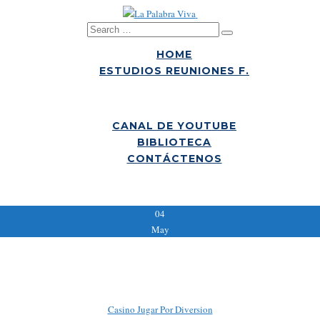
HOME
ESTUDIOS REUNIONES F.
Estudio de la Semana
Estudios Anteriores
CANAL DE YOUTUBE
BIBLIOTECA
CONTÁCTENOS
Cuanto Paga Un Pleno En La Ruleta
04
May
Cuanto Paga Un Pleno En La Ruleta
 de la semana y reclame un bono del 50% hasta 3000 ZAR, verás el botón de giro g
Casino Jugar Por Diversion