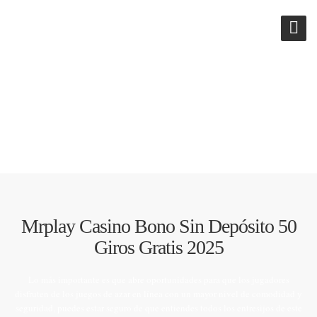
MRPLAY CASINO BONO SIN
DEPÓSITO 50 GIROS GRATIS
2025
Mrplay Casino Bono Sin Depósito 50
Giros Gratis 2025
Lo más importante es que abre oportunidades para que los jugadores
disfruten de los juegos de azar en línea con un mayor nivel de comodidad y
seguridad, puedes estar seguro de que entiendes todos los entresijos de este