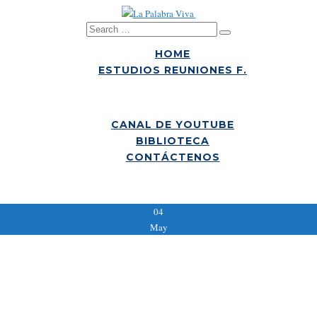
HOME
ESTUDIOS REUNIONES F.
Estudio de la Semana
Estudios Anteriores
CANAL DE YOUTUBE
BIBLIOTECA
CONTÁCTENOS
Ruleta De Numeros Aleatorios Del 1 Al 10
04
May
uleta De Numeros Aleatorios Del 1 Al 
¡Gana grande con nuestras máquinas tragamonedas
. Los enlaces a juegos de casino y su sección de carreras dedicada lo convierten 